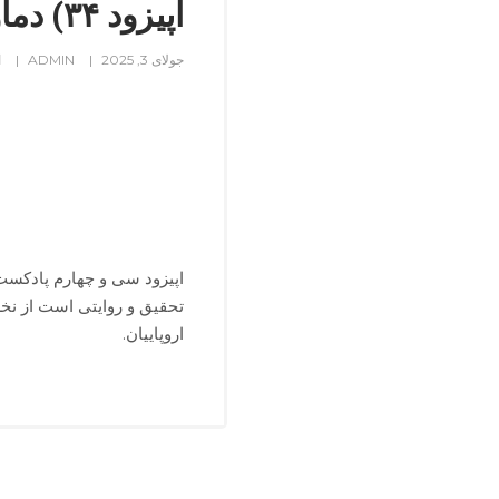
اپیزود ۳۴) دماوندکوه
جولای 3, 2025
ADMIN
ا
اپیزود سی و چهارم پادکست
تحقیق و روایتی است از نخس
اروپاییان.