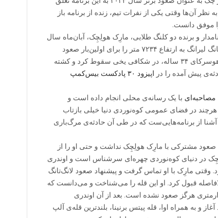
فدراسیون کوه‌نوردی کشور چک به عنوان صعود برتر سال ۲۰۲۴ به این برنامه تعلق
ه نظر آن‌ها وقتی یکی از نفرات تیم، زنده از برنامه باز
ا موفق دانست.
مدار و برنده دو کلنگ طلایی، مارِک هولِچِک، آبان‌ماه سال
قبل، جبهه شرقی قله لانگ‌تانگ لیرانگ به ارتفاع ۷۲۳۴ متر را برای اولین‌بار صعود
کردند. در برگشت، اوندری هوسرکای ۳۴ ساله، در شکافی یخی سقوط کرد و کشته
ثه‌ی پیش آمده را در
اپیزود ۳۰ پادکست بیس‌کمپ
مصاحبه‌ای
با یک رسانه‌ی محلی انجام داده است و
چند در فضای عمومی کوه‌نوردی دنیا خیلی بازتاب
آشنا از برنامه‌هایی‌ست که در طی آن حادثه‌ی مرگ‌باری
چ صعود مشترکی با مارِک هولِچِک نداشت و حتی او را از
ِچِک در دنیای کوه‌نوردی چهره‌ای سرشناس است و اوندری
. وقتی مارِک با او تماس گرفت و پیشنهاد صعود لانگ‌تانگ
لافاصله قبول کرد. او این قله را می‌شناخت و می‌دانست که
‌ی شرقی این کوه ۷هزارمتری هرگز صعود نشده است. بعد از آن اوندری
غاز و به همراه اوا، قله پیتس برنینا، بلندترین قله‌ی آلپ