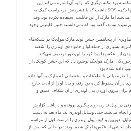
ته بود. نکته دیگری که اوا به آن اشاره می‌کند این
است که تلفن ماهواره‌ای آنها دکمه SOS داشت که با فشردنش درخواست کمک به
ی‌شد اما مارک از این قابلیت استفاده نکرده بود. وقتی
پرسیده بودند، گفته بود که نمی‌دانسته چنین قابلیتی وجود
صاویری از پنجاهمین جشن تولد مارِک هولِچِک در شبکه‌های
‌ها بسیاری از جمله اوا و خانواده‌ی اوندری را آشفته
یدن این عکس‌ها پیدا کرد را این‌طور توصیف می‌کند:
ردگی! مارِک هولِچِک توضیح داد که این جشن کوچک، از
ب داده شده بود.
یک هفته بعد از حادثه یک تیم ۴ نفره نپالی با اطلاعات و مختصاتی که مارک به آنها داده
 در آن سقوط کرده بود رفته و بدن او را از آن‌جا خارج
ام برای بیرون آوردن بدن اوندری از آن شکاف عمیق و
تی در نپال ندارد، روند پیگیری پرونده و دریافت گزارش
ر انجام می‌شد. حتی وسایل اوندری یک ماه بعد به دست
بایل، دوربین و کیف پول اوندری را درست قبل از مراسم
 داد. بخشی از عکس‌ها پاک شده بودند؛ در حالی که پیش از