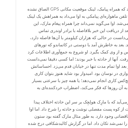
مورد عجیب برای اوا این بود که همراه پیامک، لینک موقعیت مکانی GPS الصاق نشده
تلفن ماهواره‌ای پیامکی به اوا می‌داد به همراهش یک لینک
شد. اوا می‌گوید نمی‌داند چرا همراه پیغام مارک، این
د از دریافت این خبر بلافاصله با برادر اوندری تماس
دانست در حالی که هزاران کیلومتر با آن‌ها فاصله دارد،
. بعد به خاطرش آمد با دوستی در کاتماندو که تورهای
اس و از وی کمک بگیرد. او شروع به جمع‌آوری اطلاعات کرد
. آنها از حادثه با خبر بودند؛ اما کسی دقیقا نمی‌دانست
بعد اوا تمام مدت تنها در خیابان قدم می‌زد. احساساتش
ری در نوسان بود. امیدوار بود شاید هنوز بتوان کاری
چ‌کس کاری انجام نمی‌دهد؛ یا همه چیز با سرعتی بسیار
 به آن روزها که فکر می‌کند، اضطراب خردکننده‌ای به
ی‌آید که با مارِک هولِچِک بر سر این حادثه اختلاف پیدا
شت از کوه پست مفصلی نوشت و حادثه را شرح داد. اما اوا
اقضاتی وجود دارد. به طور مثال مارک گفته بود ستون
ا نمی‌شد تکان داد. اما در گزارش کالبدشکافی درج شده