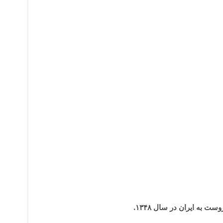
دماوند و چادر
به ایران در سال ۱۳۴۸.