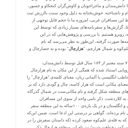
ا دانش‌مندان و ماجراجویان و کاوش‌گران کنجکاو و جسور،
 و ناشناخته. خوش‌بختانه به دلیل وجود سنت باارزش ثبت
این مسافران غربی، امروزه ما با حجم قابل توجهی از
، گزارش‌ها و سفرنامه‌های بسیار زیادی که توسط این
روبرو هستیم. با بررسی و پژوهش‌هایی که در این
‌ها صورت گرفته، این‌طور به نظر می‌رسد که نام
م‌کوه و شمال هزارچم، “
هزارچال
” بوده و نه حصارچال و
در این پژوهش دست کم به ۷ سند معتبر از ۱۸۳ سال قبل توسط دانش‌مندان،
وپایی استناد شده که همگی از این مکان به نام هزارچال
اطب انگلیسی یا آلمانی زبان، معنای کلمه‌ی “هزارچال” را
 معنای مکانی است که هزار کاسه، چال و گودی دارد که بر
ل‌های منطقه شکل گرفته و نام مکانی‌ست در شمال گذرگاه
 به کلاردشت. ذکر نامی واحد از سوی این مسافران
اروپایی که از اتریش و آلمان و انگلستان و در یک بازه‌ی ۱۰۰ساله به این منطقه سفر
 نام برده‌اند، گواهی بر درستی این ادعا است. ضمن این‌که
 که به قله‌ی علم‌کوه صعود کرده (که داستان سفرش را در
س‌کمپ خواهید شنید) نیز نام این منطقه هزارچال ذکر