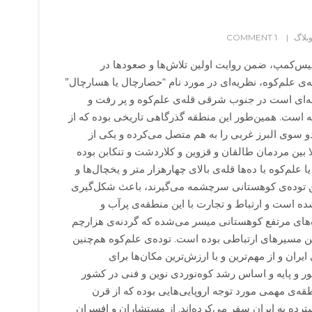
بلاگ
1 COMMENT
یس‌کمپ، ضمن روایت اولین تلاش‌ها و صعودها در
ی علم‌کوه، نظریه‌ای در مورد نام “حصارچال یا هسارچال”
ای است در جنوب شرقی قله‌ی علم‌کوه و پر رفت و
 است. همین‌طور این منطقه گذرگاهی تاریخی بوده که از
و سوی البرز غربی را به هم متصل می‌کرده و یکی از
لا بین مردمان طالقان و قزوین و کلاردشت و تنکابن بوده
لم‌کوه با ده‌ها قله‌ی بالای چهارهزار متر و یخچال‌ها و
ین توده‌ی کوهستانی سرچشمه می‌گیرند، باعث شکل‌گیری
ه است و ارتباط و تجارت با این منطقه‌ی پرآب و
‌های مرتفع کوهستانی میسر می‌شده که گردنه‌ی هزارچم
 مسیرهای ارتباطی بوده است. توده‌ی علم‌کوه هم‌چنین
ران و از مهم‌ترین‌ و با ارزش‌ترین مکان‌ها برای
ر و پایه و اساس رشد کوه‌نوردی نوین و فنی در کشور
قه‌ی مهمی مورد توجه اروپایی‌هایی بوده که از قرن
رده به ایران سفر می‌کرده‌اند. از مستشاران و افسران