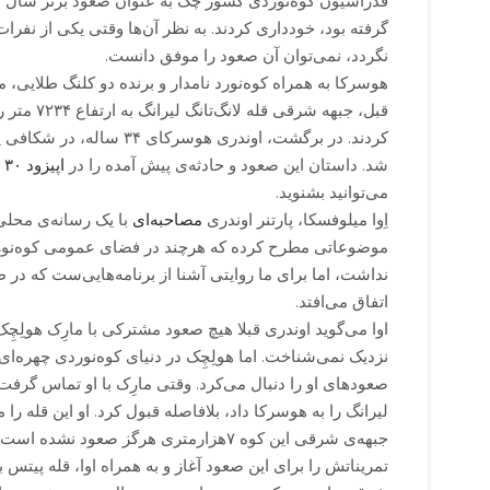
گرفته بود، خودداری کردند. به نظر آن‌ها وقتی یکی از نفرات ت
نگردد، نمی‌توان آن صعود را موفق دانست.
هوسرکا به همراه کوه‌نورد نامدار و برنده دو کلنگ طلایی، ما
قبل، جبهه شرقی ق
کردند. در برگشت، اوندری هوسرکا
شد. داستان این صعود و حادثه‌ی پیش آمده را در
اپیزود ۳۰ پادکست بیس‌کمپ
می‌توانید بشنوید.
اِوا میلوفسکا، پارتنر اوندری
مصاحبه‌ای
با یک رسانه‌ی محلی
موضوعاتی مطرح کرده که هرچند در فضای عمومی کوه‌نورد
نداشت، اما برای ما روایتی آشنا از برنامه‌هایی‌ست که در 
اتفاق می‌افتد.
اوا می‌گوید اوندری قبلا هیچ صعود مشترکی با مارِک هولِچِک
نزدیک نمی‌شناخت. اما هولِچِک در دنیای کوه‌نوردی چهره
صعودهای او را دنبال می‌کرد. وقتی مارِک با او تماس گرفت 
لیرانگ را به هوسرکا داد، بلافاصله قبول کرد. او این قله ر
جبهه‌ی شرقی این کوه ۷هزارمتری هرگز صعود نشده
تمریناتش را برای این صعود آغاز و به همراه اوا، قله پیتس بر