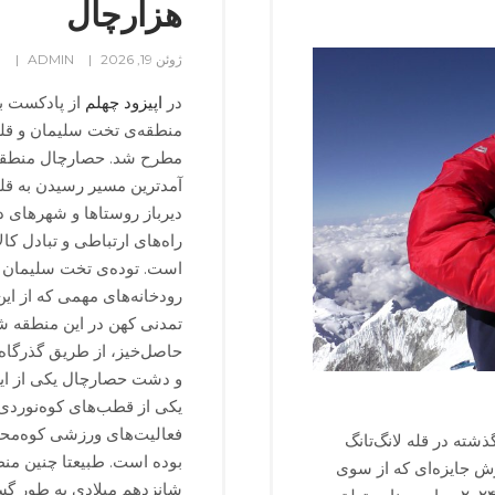
هزارچال
ژوئن 19, 2026
ADMIN
و
در
اپیزود چهلم
از پادکست ب
منطقه‌ی تخت سلیمان و قله‌
مطرح شد. حصارچال منطقه‌
آمدترین مسیر رسیدن به قله
دیرباز روستاها و شهرهای د
راه‌های ارتباطی و تبادل کا
است. توده‌ی تخت سلیمان یا ع
رودخانه‌های مهمی که از ا
تمدنی کهن در این منطقه شد
حاصل‌خیز، از طریق گذرگاه
و دشت حصارچال یکی از این
یکی از قطب‌های کوه‌نوردی ای
فعالیت‌های ورزشی کوه‌محو
ذشته در قله لانگ‌تانگ
بوده است. طبیعتا چنین منط
ش جایزه‌‌ای که از سوی
شانزدهم میلادی به طور گست