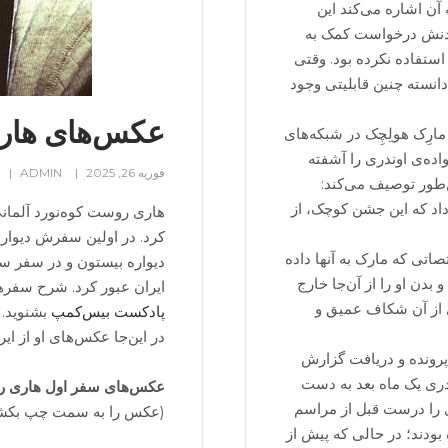
آن اشاره می‌کند این
مه SOS داشت که با فشردنش درخواست کمک به
ستفاده نکرده بود. وقتی
دانسته چنین قابلیتی وجود
عکس‌های هاری
ارِک هولِچِک در شبکه‌های
اده‌ی اوندری را آشفته
فوریه 26, 2025
ADMIN
ن‌طور توصیف می‌کند:
اد که این جشن کوچک، از
کرد. در اولین سفرش دیواره‌
 اطلاعات و مختصاتی که مارک به آنها داده
دیواره بیستون و در سفر س
دن او را از آن‌جا خارج
ایران عبور کرد. شرح سفره
ی از آن شکاف عمیق و
پادکست بیس‌کمپ
بشنوید.
در این‌جا عکس‌های او از ایران
 پرونده و دریافت گزارش
دری یک ماه بعد به دست
عکس‌های سفر اول هاری روست 
ی را درست قبل از مراسم
(عکس را به سمت چپ بکشید ت
بودند؛ در حالی که پیش از