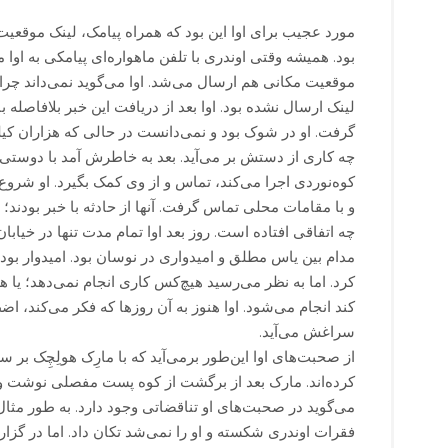
بود. همیشه وقتی اوندری با تلفن ماهواره‌ای پیامکی به اوا
موقعیت مکانی هم ارسال می‌شد. اوا می‌گوید نمی‌داند چرا 
لینک ارسال نشده بود. اوا بعد از دریافت این خبر بلافاصله ب
گرفت. او در شوک بود و نمی‌دانست در حالی که هزاران کیلوم
چه کاری از دستش بر می‌آید. بعد به خاطرش آمد با دوستی د
کوه‌نوردی اجرا می‌کند، تماس و از وی کمک بگیرد. او شروع
و با مقامات محلی تماس گرفت. آنها از حادثه با خبر بودند؛
چه اتفاقی افتاده است. روز بعد اوا تمام مدت تنها در خیاب
مدام بین یاس مطلق و امیدواری در نوسان بود. امیدوار بود 
کرد. اما به نظر می‌رسید هیچ‌کس کاری انجام نمی‌دهد؛ یا 
کند انجام می‌شود. اوا هنوز به آن روزها که فکر می‌کند، اض
سراغش می‌آید.
از صحبت‌های اوا این‌طور برمی‌آید که با مارِک هولِچِک بر سر
کرده‌اند. مارک بعد از برگشت از کوه پست مفصلی نوشت و حا
می‌گوید در صحبت‌های او تناقضاتی وجود دارد. به طور مثا
فقرات اوندری شکسته و او را نمی‌شد تکان داد. اما در گ