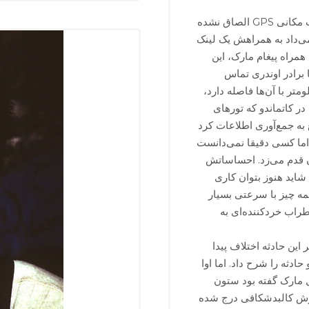
مورد عجیب برای اوا این بود که همراه پیامک، لینک موقعیت مکانی GPS الصاق نشده
 می‌داد به همراهش یک لینک
همراه پیغام مارک، این
ا برادر اوندری تماس
تر با آن‌ها فاصله دارد،
ر کاتماندو که تورهای
 به جمع‌آوری اطلاعات کرد
 اما کسی دقیقا نمی‌دانست
ان قدم می‌زد. احساساتش
شاید هنوز بتوان کاری
همه چیز با سرعتی بسیار
طراب خردکننده‌ای به
 این حادثه اختلاف پیدا
دثه را شرح داد. اما اوا
ل مارک گفته بود ستون
زارش کالبدشکافی درج شده