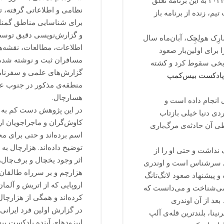
فدراسیون کوه‌نوردی کشور چک به عنوان صعود برتر سال ۲۰۲۴ به این برنامه تعلق
نظامی و اطلاعاتی گرفته، ت
یم، زنده از برنامه باز
برای شناسایی مناطق گمنام
و گزارش‌نویسی دقیق توسط 
رِک هولِچِک، آبان‌ماه سال
اطلاعات، مطالعات، نقشه‌ها
له لانگ‌تانگ لیرانگ به ارتفاع ۷۲۳۴ متر را برای اولین‌بار صعود
مسافران ثبت و نوشته شده، 
ی ۳۴ ساله، در شکافی یخی سقوط کرد و کشته
گزارش‌های علمی و سفرنامه
منطقه‌ی مذکور در جنوب عل
هسارچال.
 انجام داده است و
ی دنیا خیلی بازتاب
کاوش‌گران و ماجراجویان ار
طی آن حادثه‌ی مرگ‌باری
اسم برده‌اند و حتی برای مخ
توضیح داده‌اند. هزارچال به
 نداشت و حتی او را از
اثر وجود یخچال‌ و برف‌چا
‌ای سرشناس است و اوندری
هزارچم و بر سرراه طالقان
و پیشنهاد صعود لانگ‌تانگ
ا می‌شناخت و می‌دانست که
کرده‌اند و همگی از هزارچال
 است. بعد از آن اوندری
در گزارش اولین فرد ایرانی
نینا، بلندترین قله‌ی آلپ
اپیزودهای آینده پادکست بی