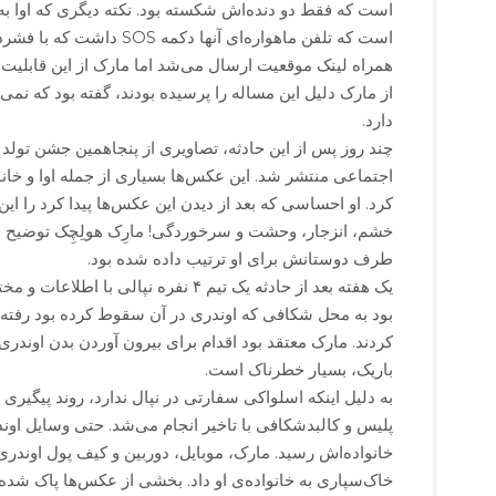
است که فقط دو دنده‌اش شکسته بود. نکته دیگری که اوا به 
است که تلفن ماهواره‌ای آنها دک
همراه لینک موقعیت ارسال می‌شد اما مارک از این قابلیت ا
از مارک دلیل این مساله را پرسیده بودند، گفته بود که نمی‌
دارد.
چند روز پس از این حادثه، تصاویری از پنجاهمین جشن تولد م
اجتماعی منتشر شد. این عکس‌ها بسیاری از جمله اوا و خانو
کرد. او احساسی که بعد از دیدن این عکس‌ها پیدا کرد را ای
خشم، انزجار، وحشت و سرخوردگی! مارِک هولِچِک توضیح د
طرف دوستانش برای او ترتیب داده شده بود.
یک هفته بعد از حادثه یک تیم ۴ نفره نپالی با
بود به محل شکافی که اوندری در آن سقوط کرده بود رفته و ب
کردند. مارک معتقد بود اقدام برای بیرون آوردن بدن اوندر
باریک، بسیار خطرناک است.
به دلیل اینکه اسلواکی سفارتی در نپال ندارد، روند پیگیری
پلیس و کالبدشکافی با تاخیر انجام می‌شد. حتی وسایل اون
خانواده‌اش رسید. مارک، موبایل، دوربین و کیف پول اوندر
خاک‌سپاری به خانواده‌ی او داد. بخشی از عکس‌ها پاک شده 