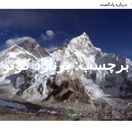
درباره پادکست
برچسب:
برنارد کونو