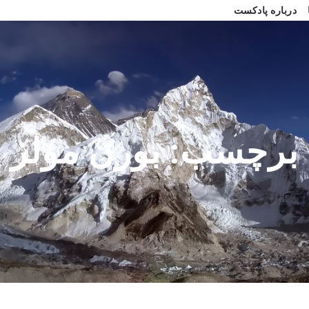
درباره پادکست
برچسب:
بورن مولر