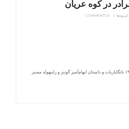
اپیزودها
0 COMMENTS
این اپیزود به اکسپدیشن ۱۹۷۰ نانگاپاربات و داستان ابهام‌آمیز گونتر و راینهولد مسنر