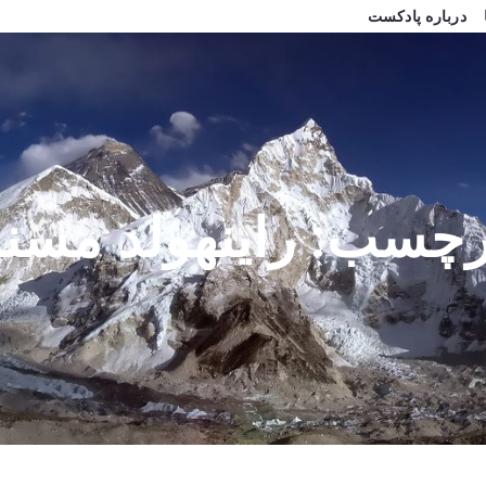
درباره پادکست
رچسب:
راینهولد مسن