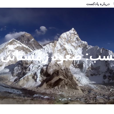
درباره پادکست
سب:
صعود زمستانی K2