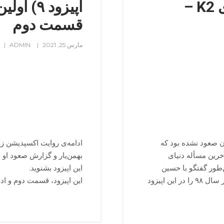
اپیزود ۸) اولین زمستان بر روی K2 –
قسمت دوم
مارس 25, 2021
ADMIN
ارمتری فقط قله‌ی K2 در زمستان صعود نشده بود که
خرین مسأله دنیای
‌طور گفتگو با حسین
این اپیزود بشنوید.
بهمن‌یار و شرح صعود او بر روی قله‌ی K2 از مسیر سزن در سال ۹۸ را در این اپیزود
این اپیزود، قسمت دوم و ادامه‌ی 