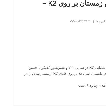
اپیزود ۹) اولین زمستان بر روی K2 –
اپیزودها
0 COMMENTS
ادامه‌ی روایت اکسپدیشن زمستانی K2 در سال ۲۰۲۱ و همین‌طور گفتگو با حسین
بهمن‌یار و گزارش صعود او در تابستان سال ۹۸ بر روی قله‌ی K2 از مسیر سزن را در
اپیزود ۸ است.