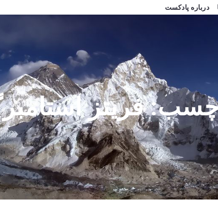
درباره پادکست
چسب:
فریتز استامبر