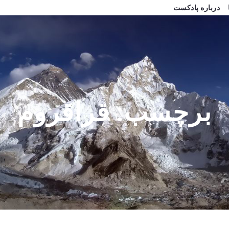
درباره پادکست
برچسب:
قراقروم