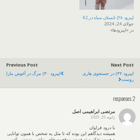
اپیزود ۲۸) تابستان سیاه در K2
جولای 24, 2024
در «اپیزودها»
Previous Post
Next Post
اپیزود ۳۲) در جستجوی هاری
اپیزود ۳۰) مرگ در آغوش مارا
روست
2 responses
مرتضی ابراهیمی اصل
ژانویه 25, 2025
با درود فراوان
همیشه دیدگاهم این بوده که تا مثل یه شخص با همون توانایی
و همون تفکر و تو همون موقعیت خاص نباشی نمیتونی کسی