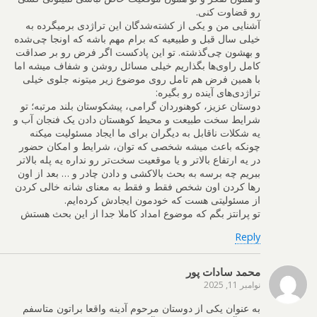
رو قضاوت کنی.
آشنایی من و یکی از کشته‌شدگان این تراژدی برمیگرده به
خیلی سال قبل و طبیعیه که برام مهم باشه که اونجا چی‌شده
و بهشون چی‌گذشته. تو این پادکست اگر فرض رو بر صداقت
کامل راوی‌ها بگذاریم خیلی مسائل روشن و شفاف میشه اما
با همین فرض هم تامل روی موضوع زیر میتونه جلوی خیلی
تراژدی‌های آینده رو بگیره:
دوستان عزیز، کوهنوردان گرامی، پیشکوستان بلند مرتبه؛ تو
شرایط سخت طبیعت و محیط کوهستان دادن یک فنجان آب و
یه شکلات ناقابل به دیگران برای ما ایجاد مسئولیت میکنه
چونکه باعث میشه شخصی که توان، شرایط و امکان حضور
در یه ارتفاع بالاتر و یا موقعیت سخت‌تر رو نداره یه پله بالاتر
ببریم چه برسه به بحث بالاکشی و دادن چادر و … بعد از اون
رها کردن اون شخص فقط و فقط به معنای شانه خالی کردن
از مسئولیتی هست که خودمون ایجادش کرده‌ایم.
تو پرانتز بگم که موضوع امداد کاملا جدا از این بحث هستش
Reply
محمد سادات پور
نوامبر 11, 2025
به عنوان یکی از دوستان مرحوم آدینه واقعا براتون متاسفم