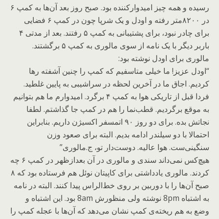
رسیده و همه چیز امیدوارکننده بود. صبح روز بعد آن‌ها به کمپ ۶
در ۸۲۰۰متر رفته و اودل و یک شرپا چون در کمپ ۶ فضایی
برای چادر نبود، برای پشتیبانی به کمپ ۵ رفتند. بعد از مدتی ۴
باربر دیگر با یک نامه از سوی مالوری به کمپ ۵ برگشتند.
مالوری برای اودل نوشته بود:
“اودل عزیز! ما خیلی متاسفیم که کمپ را چنین آشفته رها
کردیم. اجاق ما در آخرین لحظه در سراشیبی به پایین غلطید.
فردا قبل از تاریکی هوا به کمپ ۴ برگرد. امیدوارم ما هم بتوانیم
به موقع برگردیم. قطب‌نما را هم در کمپ جا گذاشتم. لطفا
نجاتش بده. برای دو روز ۹۰ اتمسفر اکسیژن داریم. بنابراین
احتمالا با دو سیلندر ادامه بدیم. البته برای صعود وزن
سنگینی‌ست. هوا عالیه. دوست‌دار تو، ج.مالوری”
هیچ‌کس نمی‌داند سندی و مالوری در آن بعدازظهر در کمپ ۶ چه
کردند. مالوری یادداشتی برای کاپیتان نوئل هم فرستاده بود که ۸
صبح آن‌ها را با دوربین بر روی خط‌الراس پیدا کنند. البته در نامه
به اشتباه 8pm نوشته ولی منظورش 8am بود. این اشتباه و
وضع به هم ریخته‌ی کمپ نشان می‌دهد که آن‌ها با عجله کمپ را