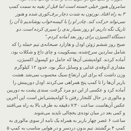
سامرول هنوز خیلی خسته است اما قبل از بقیه به سمت کمپ
۳ به راه افتاد. نورتون به شدت دچار برف‌کوری شده و هنوز
نمی‌تواند حرکت کند. چادر او را با کیسه‌خواب پوشاندیم تا آن را
تاریک نگه داریم. او روز بسیار بدی را سپری کرده است. دو
دستگاه اکسیژن برای روز بعد آماده کردم.”
صبح روز ششم ژوئن اودل و هازارد صبحانه‌ی تیم حمله را که
شامل ساردین سرخ‌شده، بیسکوییت و چای داغ و شکلات بود،
آماده کردند. کوله‌پشتی آن‌ها که حامل دو کپسول اکسیژن،
مقداری آذوقه‌ی غذایی و وسایل دیگر بود، حدود ۱۲ کیلوگرم
وزن داشت که برای این ارتفاع سبک محسوب نمی‌شد. هشت
باربر آن‌ها را تا کمپ پنج همراهی می‌کردند. اودل دوربینش را
آماده کرد و عکسی از این دو مرد گرفت. سندی پشت به دوربین
و مالوری در حال کلنجار رفتن با کوله‌پشتی‌اش است. این آخرین
عکس آن‌هاست. ساعت ۷:۳۰ دقیقه به طرف بالا به راه می‌افتند
و کمی بعد در میان توده‌ی یخچالی ناپدید می‌شوند.
ساعت ۶ عصر چهار باربر به همراه یک نامه از سوی مالوری به
کمپ ۴ برگشتند. تیم بدون دردسر و در هوایی مناسب به کمپ ۵